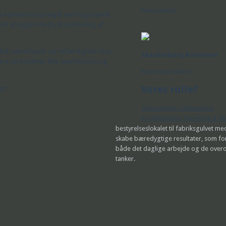
Finanssektor
mere konkurrencepræget end nogensinde
rdi at kigge internt på optimering af
illid, samarbejde og retfærdighed. Den
Skanderborg Kommune
dere og maskiner ikke overbelastes og
Kommunal sektor
Vores rolle?
ge:
Konsulenter
Uddannelse
Projektledelse
Foredrag & W
bestyrelseslokalet til fabriksgulvet me
skabe bæredygtige resultater, som fo
både det daglige arbejde og de ove
tanker.