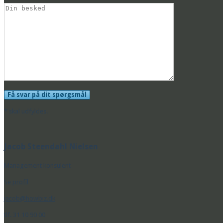
* skal udfyldes.
Jacob Steendahl Nielsen
Management konsulent
Se profil
jacob@howbiz.dk
tlf. 31 10 90 00