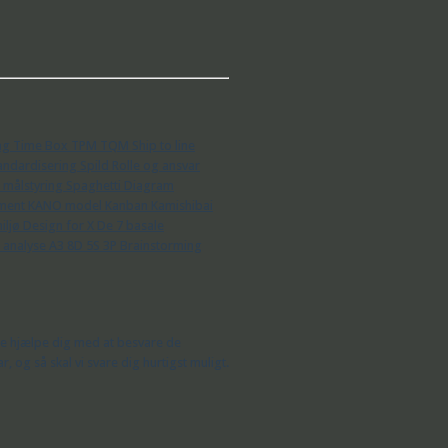
ing
Time Box
TPM
TQM
Ship to line
andardisering
Spild
Rolle og ansvar
/ målstyring
Spaghetti Diagram
ment
KANO model
Kanban
Kamishibai
miljø
Design for X
De 7 basale
C analyse
A3
8D
5S
3P
Brainstorming
rne hjælpe dig med at besvare de
og så skal vi svare dig hurtigst muligt.