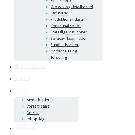
Finanssektor
Grossist og detailhandel
Fødevarer
Produktionsindustri
Kommunal sektor
Stateslige instutioner
Servicevirksomheder
Sundhedssektor
Uddannelse og
forskning
Åbne Lean kurser
Nyheder
Om os
Medarbejdere
Vores tilgang
Artikler
Jobopslag
Kontakt os