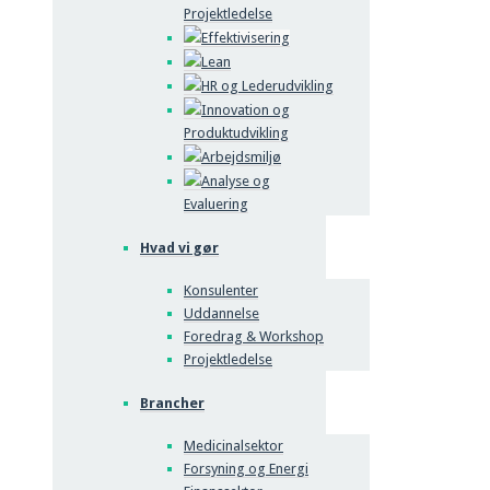
Projektledelse
Effektivisering
Lean
HR og Lederudvikling
Innovation og
Produktudvikling
Arbejdsmiljø
Analyse og
Evaluering
Hvad vi gør
Konsulenter
Uddannelse
Foredrag & Workshop
Projektledelse
Brancher
Medicinalsektor
Forsyning og Energi