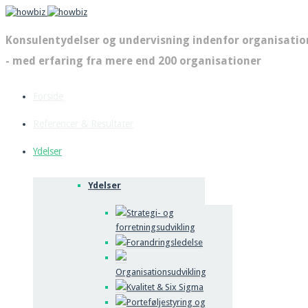
Konsulentydelser og undervisning indenfor organisation
- med erfaring fra mere end 200 organisationer
Forside
Referencer & Resultater
Ydelser
Ydelser
Strategi- og
forretningsudvikling
Forandringsledelse
Organisationsudvikling
Kvalitet & Six Sigma
Porteføljestyring og