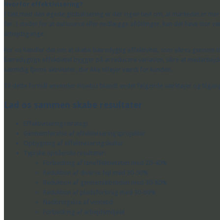
Hvorfor effektivisering?
I takt med den øgede globalisering er der ingen tvivl om, at markedet er 
før. I stedet for at outsource eller nedlægge afdelinger, kan det have stor væ
arbejdsgange.
For os handler det om at skabe bæredygtig effektivitet, som sikres gennem t
bæredygtige effektivitet bygger på at reducere variation, sikre at medarbej
samtidig fjerne aktiviteter, der ikke tilføjer værdi for kunden.
Til dette formål anvender Howbiz blandt andet følgende værktøjer og tilgan
Lad os sammen skabe resultater
Effektiviseringsstrategi
Gennemførelse af effektiviseringsprojekter
Opbygning af effektiviseringskultur
Typiske opnående resultater:
Forbedring af løneffektiviteten med 20-40%
Reduktion af diverse fejl med 30-50%
Reduktion af gennemløbstiden med 30-80%
Reduktion af pladsforbrug med 30-60%
Nedbringelse af ventetid
Forbedring af arbejdsmiljøet