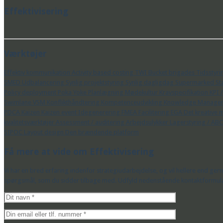
Effektivisering
Værktøjer
Effektiv kommunikation
Activity based costing
TWI
Bucket brigades
Tidsstyr
SMED
Udbalancering
Synlig projektstyring
Synlig dagligdag
Supermarked
St
Policy deployment
Poka Yoke
Planlægning
Mødekultur
Kravspecifikation
KPI 
Swimlane
VSM
Konflikthåndtering
Kompetenceudvikling
Knowledge Manage
PDCA
Kaizen
Kaizen event
Idegenerering
FMEA
Facilitering
EGA
Det kreative 
kvalitetsværktøjer
Assessment / auditering
Arbejdsulykker
Lagerstyring / AB
SIPOC
Layout design
Den brændende platform
Få mere at vide om Effektivisering
Vi har en bred erfaring indenfor strategiudarbejdelse, og vil hellere end ge
spørgsmål, som du sidder tilbage med. Udfyld nedenstående kontaktformular, 