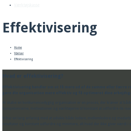
Værktøjskasse
Effektivisering
Home
Ydelser
Effektivisering
Hvad er effektivisering?
Effektivisering handler om at få mere ud af de samme eller færre r
gøre din organisation mere effektiv og få optimeret dine arbejdsg
At skabe en konkurrencedygtig organisation er en proces, der kræver at bå
kompetencerne, motivationen og værktøjerne til konstant at udfordre de nu
Vi har en lang erfaring med at udvikle både ledere, mellemledere og medarb
resultater og konstant udfordre og minimere, alt hvad der ikke giver værdi i